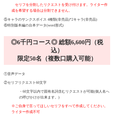
セリフを分割したリクエストを受け付けます。
ライター作
成を希望する場合は分割できません。
⑤キャラのサンクスボイス 4種類(非売品)*2キャラ(非売品)
⑥特別版本編の台本データ(word形式)
◎6千円コース◎ 総額6,600円（税
込）
限定50名（複数口購入可能）
①音声データ
②セリフリクエスト60文字
・60文字以内で固有名詞含むリクエストが可能(個人名へ
の呼びかけが出来ます。)
※ご自身で言ってほしいセリフをすべて作成してください。
ライター作成不可