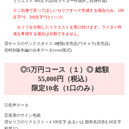
リクエスト 400文字以内(ライター作成orご自身作成)
※ご自身で言ってほしいセリフすべて作成する場合のみ、100
文字*4、200文字*2といった
セリフを分割したリクエストを受け付けます。
ライター作
成を希望する場合は分割できません。
③キャラのサンクスボイス 4種類(非売品)*2キャラ(非売品)
④特別版本編の台本データ(word形式)
◎5万円コース（１）◎ 総額
55,000円（税込）
限定10名（1口のみ）
①音声データ
②直筆のサイン色紙
③セリフのリクエスト × 4 100文字 あるいは 固有名詞含む60文字
程度2つ