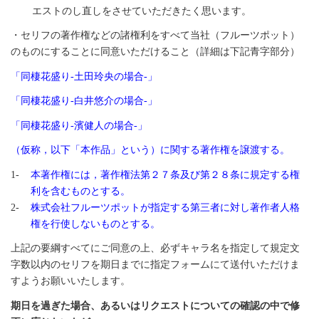
エストのし直しをさせていただきたく思います。
・セリフの著作権などの諸権利をすべて当社（フルーツポット）
のものにすることに同意いただけること（詳細は下記青字部分）
「同棲花盛り-土田玲央の場合-」
「同棲花盛り-白井悠介の場合-」
「同棲花盛り-濱健人の場合-」
（仮称，以下「本作品」という）に関する著作権を譲渡する。
本著作権には，著作権法第２７条及び第２８条に規定する権
利を含むものとする。
株式会社フルーツポットが指定する第三者に対し著作者人格
権を行使しないものとする。
上記の要綱すべてにご同意の上、必ずキャラ名を指定して規定文
字数以内のセリフを期日までに指定フォームにて送付いただけま
すようお願いいたします。
期日を過ぎた場合、あるいはリクエストについての確認の中で修