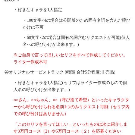
・好きなキャラを1人指定
・100文字×4の場合は公開版のため固有名詞を含んだ呼び
かけは不可
・60文字×2の場合は固有名詞含むリクエストが可能(個人
名への呼びかけが出来ます。)
※ご自身で言ってほしいセリフをすべて作成してください。
ライター作成不可
④オリジナルサービストラック 8種類 合計5分程度(非売品)
・好きなキャラを1人指定(セリフはライター作成のもので個
人名の呼びかけが出来ます。)
○○さん、○○ちゃん、○○（呼び捨て希望）といったキャラクタ
ーから呼びかけられる名前1つのみリクエスト可能（セリフ内
での呼び分けはありません）
「このセリフを言ってほしい」といったものは次に紹介しま
す3万円コース（2）や5万円コース（２）を応募ください