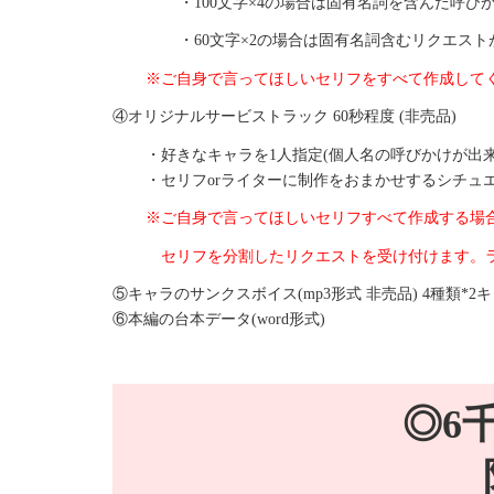
・100文字×4の場合は固有名詞を含んだ呼び
・60文字×2の場合は固有名詞含むリクエス
※ご自身で言ってほしいセリフをすべて作成して
④オリジナルサービストラック 60秒程度 (非売品)
・好きなキャラを1人指定(個人名の呼びかけが出来
・セリフorライターに制作をおまかせするシチュエー
※ご自身で言ってほしいセリフすべて作成する場合のみ
セリフを分割したリクエストを受け付けます。
⑤キャラのサンクスボイス(mp3形式 非売品) 4種類*2
⑥本編の台本データ(word形式)
◎6