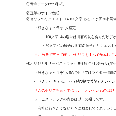
①音声データ(mp3形式)
②直筆のサイン色紙
③セリフのリクエスト × 4 100文字 あるいは 固有名詞
・好きなキャラを1人指定
・100文字×4の場合は固有名詞を含んだ呼び
・60文字×2の場合は固有名詞含むリクエス
※ご自身で言ってほしいセリフをすべて作成して
④オリジナルサービストラック 8種類 合計5分程度(非売
・好きなキャラを1人指定(セリフはライター作成
○○さん、○○ちゃん、○○（呼び捨て希望）といっ
「このセリフを言ってほしい」といったものは3万
サービストラックの内容は以下の通りです。
・会社に行きたくないときに励ましてくれるシチュ