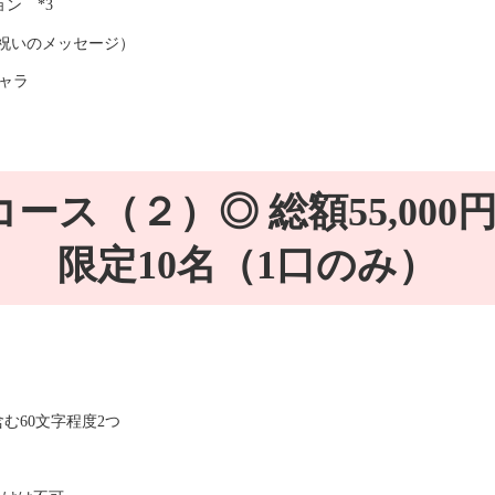
ン *3
お祝いのメッセージ）
キャラ
コース（２）◎ 総額55,000
限定10名（1口のみ）
含む60文字程度2つ