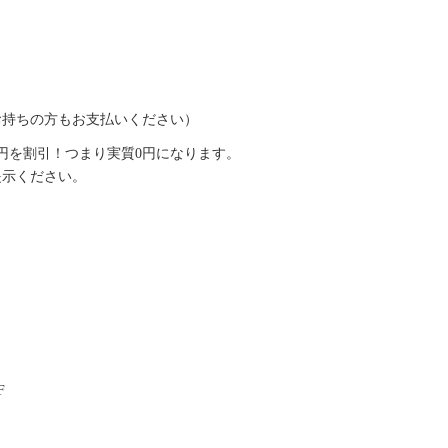
お持ちの方もお支払いください）
0円を割引！つまり実質0円になります。
提示ください。
F