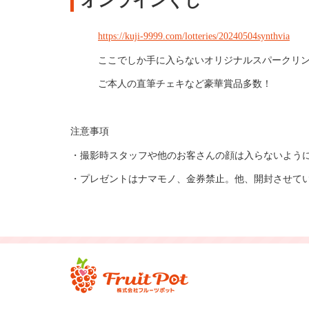
オンラインくじ
https://kuji-9999.com/lotteries/20240504synthvia
ここでしか手に入らないオリジナルスパークリ
ご本人の直筆チェキなど豪華賞品多数！
注意事項
・撮影時スタッフや他のお客さんの顔は入らないよう
・プレゼントは
ナマモノ、金券禁止。他、開封させて