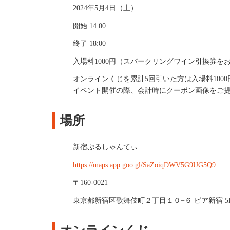
2024年5月4日（土）
開始 14:00
終了 18:00
入場料1000円（スパークリングワイン引換券を
オンラインくじを
累計5回引いた方は入場料100
イベント開催の際、会計時にクーポン画像をご
場所
新宿ぷるしゃんてぃ
https://maps.app.goo.gl/SaZoiqDWV5G9UG5Q9
〒160-0021
東京都新宿区歌舞伎町２丁目１０−６ ピア新宿 5