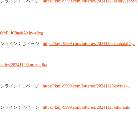
ラインくじページ :
https://kuji-9999.com/lotteries/20241123kamiyueoden
jN6fxP_JC8ne0AMty-e8xg
ラインくじページ :
https://kuji-9999.com/lotteries/20241123kanbakihaya
tteries/20241123kururierika
ラインくじページ :
https://kuji-9999.com/lotteries/20241123koyuteku
ラインくじページ :
https://kuji-9999.com/lotteries/20241123sakurauto