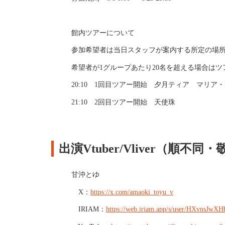
館内ツアーについて
参加希望者は当日スタッフが案内する所定の場
希望者が1グループあたり20名を超える場合は
20:10 1回目ツアー開始 夕月ティア マリア
21:10 2回目ツアー開始 天使珠
出演Vtuber/Vliver（順不同
甘沖とゆ
X：
https://x.com/amaoki_toyu_v
IRIAM：
https://web.iriam.app/s/user/HXvnsJwX