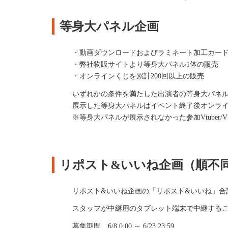
等身大パネル企画
・動画ダウンロードおよびラミネート加工カード
・弊社物販サイトより等身大パネル1体の販売
・オンラインくじを累計200回以上の販売
いずれかの条件を満たした出演者の等身大パネルを
展示した等身大パネルはイベント終了後オンラ
※等身大パネルが展示されなかった
参加Vtuber/Vl
リポスト&いいね企画（順不
リポスト&いいね企画の「リポスト&いいね」合計
スタッフが中継用のタブレット端末で中継すること
募集期間 6/8 0:00 ～ 6/23 23:59