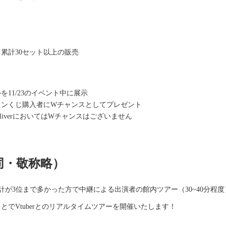
累計30セット以上の販売
11/23のイベント中に展示
インくじ購入者にWチャンスとしてプレゼント
iver
においてはWチャンスはございません
同・敬称略）
が3位まで多かった方で中継による出演者の館内ツアー（30~40分程度
でVtuberとのリアルタイムツアーを開催いたします！