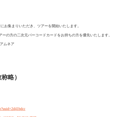
所にお集まりいただき、ツアーを開始いたします。
ツアーの方の二次元バーコードカードをお持ちの方を優先いたします。
・アムネア
・敬称略）
Hb?uuid=2d41bdcc