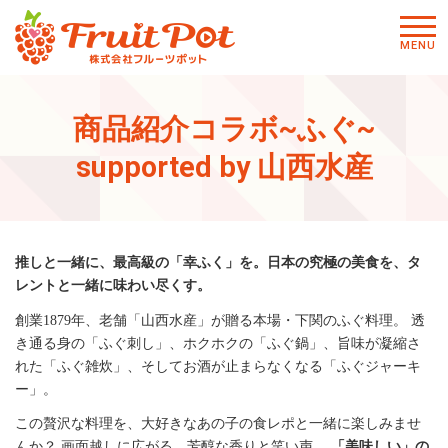
メニ
MENU
ュー
商品紹介コラボ~ふぐ~
supported by 山西水産
推しと一緒に、最高級の「幸ふく」を。
日本の究極の美食を、タ
レントと一緒に味わい尽くす。
創業1879年、老舗「山西水産」が贈る本場・下関のふぐ料理。 透
き通る身の「ふぐ刺し」、ホクホクの「ふぐ鍋」、旨味が凝縮さ
れた「ふぐ雑炊」、そしてお酒が止まらなくなる「ふぐジャーキ
ー」。
この贅沢な料理を、大好きなあの子の食レポと一緒に楽しみませ
んか？ 画面越しに広がる、芳醇な香りと笑い声。
「美味しい」の