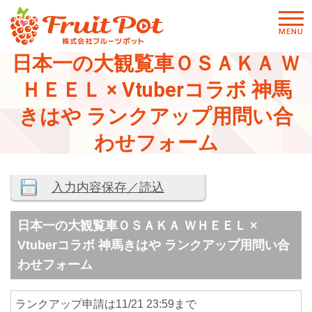
メニ
MENU
ュー
日本一の大観覧車ＯＳＡＫＡ Ｗ
ＨＥＥＬ × Vtuberコラボ 神馬
きはや ランクアップ用問い合
わせフォーム