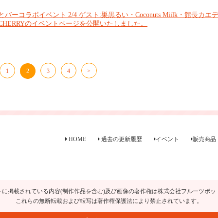
ーコラボイベント 2/4 ゲスト:巣黒るい・Coconuts Miilk・館長カエ
CHERRYのイベントページを公開いたしました。
1
2
3
4
>
HOME
過去の更新履歴
イベント
販売商品
トに掲載されている内容(制作作品を含む)及び画像の著作権は株式会社フルーツポッ
これらの無断転載および転写は著作権保護法により禁止されています。