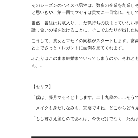
そのシーズンのハイスペ男性は、数多の企業を創業し
と思いきや、第一回でマセイは貴女に一目惚れ。そし
当然、番組はお蔵入り。まだ気持ちの決まっていない
話し合いの場を設けることに。そこでふたりが出した
こうして、貴女とマセイの同棲がスタートします。富
とまでさっとエレガントに面倒を見てくれます。
ふたりはこのまま結婚までいってしまうのか、それと
ん）。
【セリフ】
「僕は、藤月マセイと申します。二十九歳の……そう
「メイクも身だしなみも、完璧ですね。どこからどう
「もし君さえ望むのであれば、今夜だけでなく、死ぬ