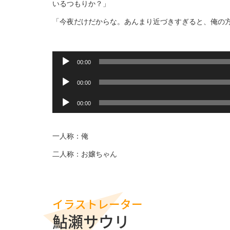
いるつもりか？」
「今夜だけだからな。あんまり近づきすぎると、俺の
音
00:00
声
音
プ
00:00
声
レ
音
プ
ー
00:00
声
レ
ヤ
プ
ー
ー
レ
ヤ
一人称：俺
ー
ー
二人称：お嬢ちゃん
ヤ
ー
イラストレーター
鮎瀬サウリ