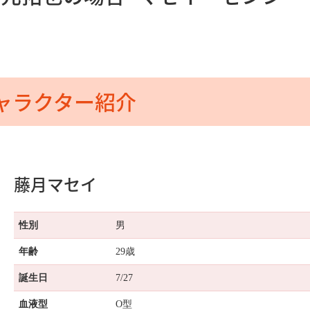
ャラクター紹介
藤月マセイ
性別
男
年齢
29歳
誕生日
7/27
血液型
O型