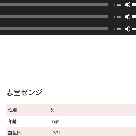
00:00
00:00
00:00
志堂ゼンジ
性別
男
年齢
45歳
誕生日
12/31