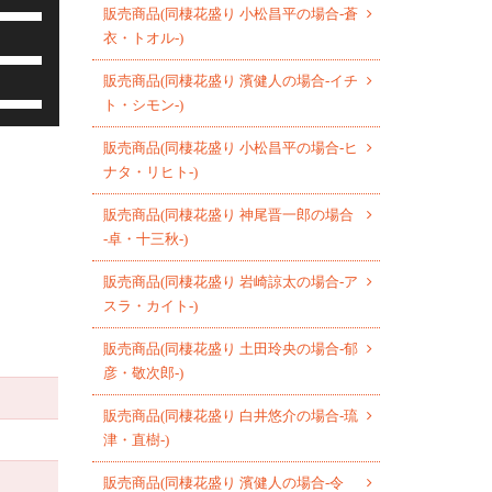
ボ
販売商品(同棲花盛り 小松昌平の場合-蒼
リ
衣・トオル-)
ボ
ュ
リ
ー
販売商品(同棲花盛り 濱健人の場合-イチ
ボ
ュ
ト・シモン-)
ム
リ
ー
調
ュ
販売商品(同棲花盛り 小松昌平の場合-ヒ
ム
節
ー
ナタ・リヒト-)
調
に
ム
節
は
販売商品(同棲花盛り 神尾晋一郎の場合
調
に
上
-卓・十三秋-)
節
は
下
に
上
販売商品(同棲花盛り 岩崎諒太の場合-ア
矢
は
下
スラ・カイト-)
印
上
矢
キ
下
販売商品(同棲花盛り 土田玲央の場合-郁
印
ー
矢
彦・敬次郎-)
キ
を
印
ー
使
販売商品(同棲花盛り 白井悠介の場合-琉
キ
を
っ
津・直樹-)
ー
使
て
を
っ
販売商品(同棲花盛り 濱健人の場合-令
く