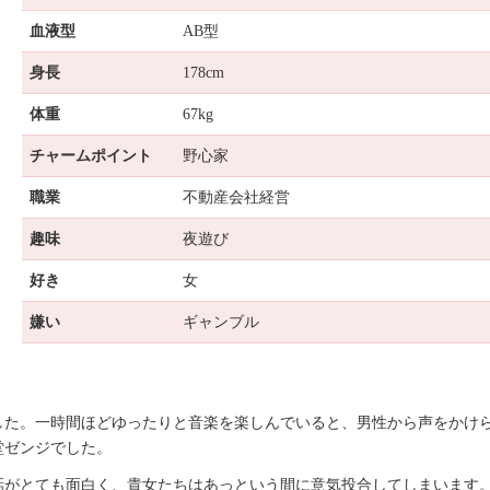
血液型
AB型
身長
178cm
体重
67kg
チャームポイント
野心家
職業
不動産会社経営
趣味
夜遊び
好き
女
嫌い
ギャンブル
した。一時間ほどゆったりと音楽を楽しんでいると、男性から声をかけ
堂ゼンジでした。
話がとても面白く、貴女たちはあっという間に意気投合してしまいます