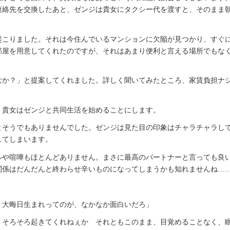
連絡先を交換したあと、ゼンジは貴女にタクシー代を渡すと、そのまま
起こりました。それは今住んでいるマンションに欠陥が見つかり、すぐ
部屋を用意してくれたのですが、それはあまり便利と言える場所でもな
むか？」と提案してくれました。詳しく聞いてみたところ、家賃負担ナ
。
、貴女はゼンジと共同生活を始めることにします。
とそうでもありませんでした。ゼンジは見た目の印象はチャラチャラし
してしまいます。
ルや喧嘩もほとんどありません。まさに最高のパートナーと言っても良
関係はだんだんと終わらせ辛いものになってしまうかも知れませんね…
。大晦日生まれってのが、なかなか面白いだろ」
、そろそろ起きてくれねぇか それともこのまま、目覚めることなく、