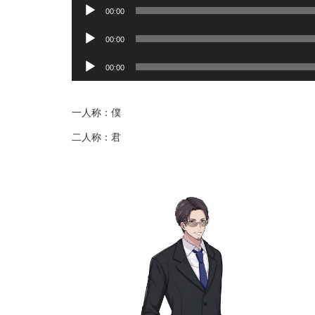
音
00:00
声
音
プ
00:00
声
レ
音
プ
ー
00:00
声
レ
ヤ
プ
ー
ー
レ
ヤ
一人称：僕
ー
ー
二人称：君
ヤ
ー