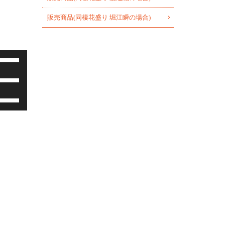
販売商品(同棲花盛り 堀江瞬の場合)
ボ
リ
ボ
ュ
リ
ー
ボ
ュ
ム
リ
ー
調
ュ
ム
節
ー
調
に
ム
節
は
調
に
上
節
は
下
に
上
矢
は
下
印
上
矢
キ
下
印
ー
矢