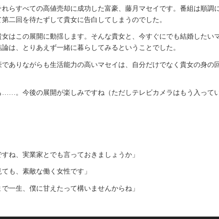
それらすべての高値売却に成功した富豪、藤月マセイです。番組は順調
て第二回を待たずして貴女に告白してしまうのでした。
貴女はこの展開に動揺します。そんな貴女と、今すぐにでも結婚したい
結論は、とりあえず一緒に暮らしてみるということでした。
豪でありながらも生活能力の高いマセイは、自分だけでなく貴女の身の
も……。今後の展開が楽しみですね（ただしテレビカメラはもう入って
ですね、実業家とでも言っておきましょうか」
見ても、素敵な働く女性です」
まで一生、僕に甘えたって構いませんからね」