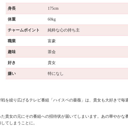
身長
175cm
体重
60kg
チャームポイント
純粋な心の持ち主
職業
富豪
趣味
茶会
好き
貴女
嫌い
特になし
奪戦を繰り広げるテレビ番組「ハイスペの薔薇」は、貴女も大好きで毎
った貴女の元にその番組への招待状が届いてしまいます。あの華やかな
加してしまうことに。