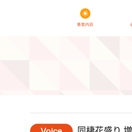
事業内容
同棲花盛り 増
Voice