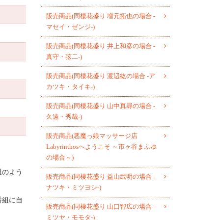
販売商品(同棲花盛り 増元拓也の場合 -
マセイ・ゼンジ-)
販売商品(同棲花盛り 井上和彦の場合 -
真守・弦二-)
販売商品(同棲花盛り 渡辺紘の場合 -ア
カツキ・タイキ-)
販売商品(同棲花盛り 山中真尋の場合 -
久遠・秀哉-)
販売商品(悪魔っ娘マッサージ店
Labyrinthosへようこそ ～市ヶ谷まふゆ
の場合～)
週のよう
販売商品(同棲花盛り 益山武明の場合 -
ナツキ・ミツヨシ-)
番組に自
販売商品(同棲花盛り 山口智広の場合 -
ミツヤ・モモタ-)