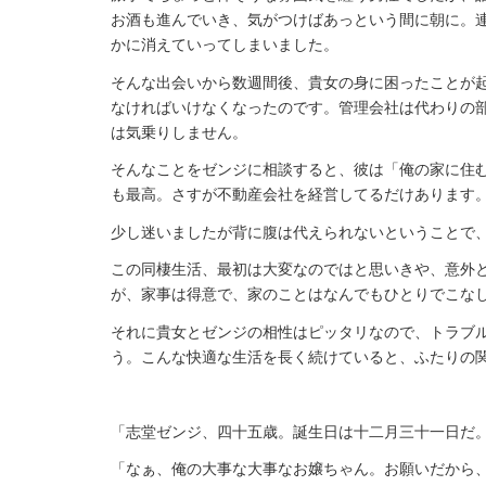
お酒も進んでいき、気がつけばあっという間に朝に。
かに消えていってしまいました。
そんな出会いから数週間後、貴女の身に困ったことが
なければいけなくなったのです。管理会社は代わりの
は気乗りしません。
そんなことをゼンジに相談すると、彼は「俺の家に住
も最高。さすが不動産会社を経営してるだけあります
少し迷いましたが背に腹は代えられないということで
この同棲生活、最初は大変なのではと思いきや、意外
が、家事は得意で、家のことはなんでもひとりでこな
それに貴女とゼンジの相性はピッタリなので、トラブ
う。こんな快適な生活を長く続けていると、ふたりの
「志堂ゼンジ、四十五歳。誕生日は十二月三十一日だ
「なぁ、俺の大事な大事なお嬢ちゃん。お願いだから