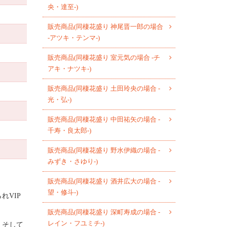
使
て
央・達至-)
だ
っ
く
さ
て
販売商品(同棲花盛り 神尾晋一郎の場合
だ
い。
く
-アツキ・テンマ-)
さ
だ
い。
販売商品(同棲花盛り 室元気の場合 -チ
さ
アキ・ナツキ-)
い。
販売商品(同棲花盛り 土田玲央の場合 -
光・弘-)
販売商品(同棲花盛り 中田祐矢の場合 -
千寿・良太郎-)
販売商品(同棲花盛り 野水伊織の場合 -
みずき・さゆり-)
販売商品(同棲花盛り 酒井広大の場合 -
望・修斗-)
られ
VIP
販売商品(同棲花盛り 深町寿成の場合 -
レイン・フユミチ-)
。そして